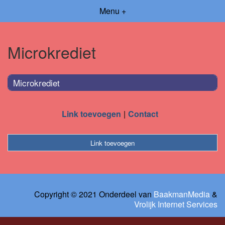
Menu +
Microkrediet
Microkrediet
Link toevoegen
Contact
Link toevoegen
Copyright © 2021 Onderdeel van
BaakmanMedia
&
Vrolijk Internet Services