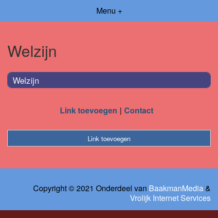
Menu +
Welzijn
Welzijn
Link toevoegen
Contact
Link toevoegen
Copyright © 2021 Onderdeel van
BaakmanMedia
&
Vrolijk Internet Services